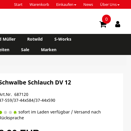
Start
Warenkorb
Einkaufen
News
Über Uns
0
d Müller
Rotwild
S-Works
iten
Sale
Marken
Schwalbe Schlauch DV 12
Art.Nr. 687120
47-559/37-44x584/37-44x590
sofort im Laden verfügbar / Versand nach
Rücksprache