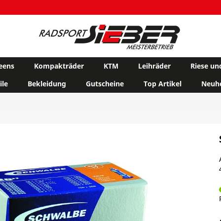
eens
Kompakträder
KTM
Leihräder
Riese un
ile
Bekleidung
Gutscheine
Top Artikel
Neuhe