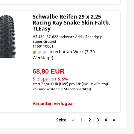
Schwalbe Reifen 29 x 2,25
Racing Ray Snake Skin Faltb.
TLEasy
HS 489 (57-622) schwarz Addix Speedgrip
Super Ground
1160110001
lieferbar ab Werk (7-20
Werktage)
68,90 EUR
Sie sparen 5.5%
statt
72,90 EUR
(
UVP
) pro Stk (inkl. MwSt. zzgl.
Versandkosten für Standardartikel
)
Varianten verfügbar
Seite
«
1
2
3
4
»