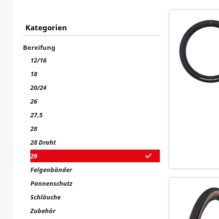
Kategorien
Bereifung
12/16
18
20/24
26
27,5
28
28 Draht
29
Felgenbänder
Pannenschutz
Schläuche
Zubehör