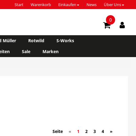
Start
Warenkorb
Einkaufen
News
Über Uns
0
d Müller
Rotwild
S-Works
iten
Sale
Marken
Seite
«
1
2
3
4
»