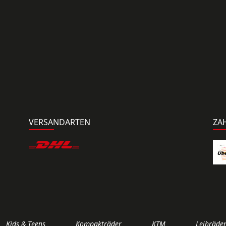
VERSANDARTEN
ZA
Kids & Teens
Kompakträder
KTM
Leihräde