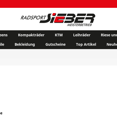
eens
Kompakträder
KTM
Leihräder
Riese un
ile
Bekleidung
Gutscheine
Top Artikel
Neuhe
se