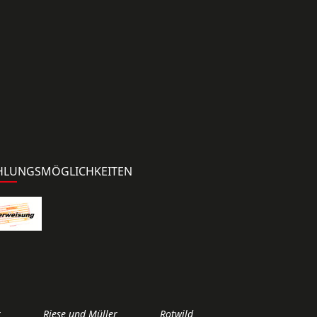
HLUNGSMÖGLICHKEITEN
r
Riese und Müller
Rotwild