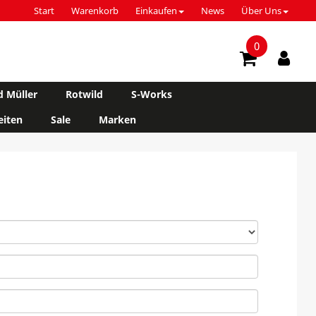
Start
Warenkorb
Einkaufen
News
Über Uns
0
d Müller
Rotwild
S-Works
iten
Sale
Marken