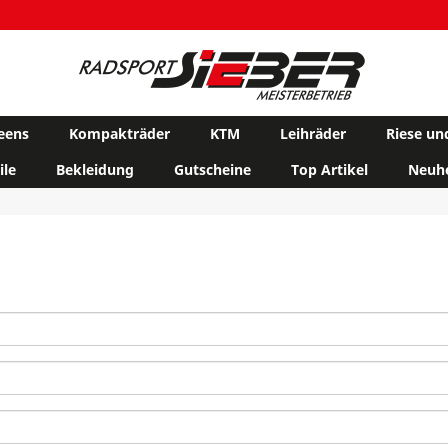
eens
Kompakträder
KTM
Leihräder
Riese un
ile
Bekleidung
Gutscheine
Top Artikel
Neuhe