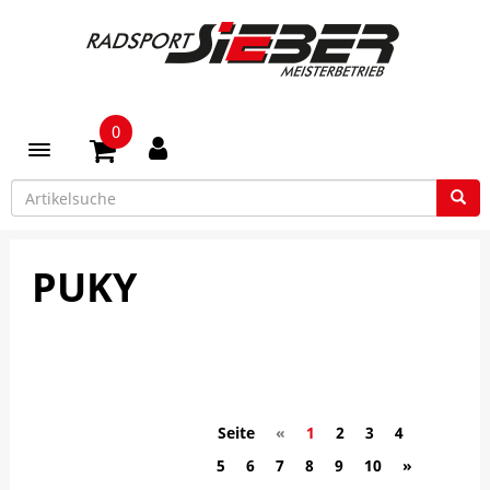
0
Toggle navigation
PUKY
Seite
«
1
2
3
4
5
6
7
8
9
10
»