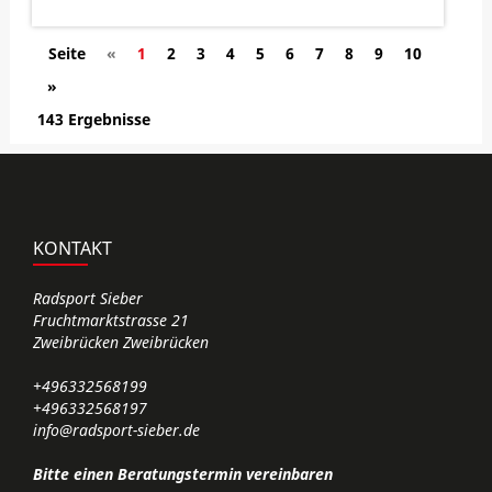
Seite
«
1
2
3
4
5
6
7
8
9
10
»
143 Ergebnisse
KONTAKT
Radsport Sieber
Fruchtmarktstrasse 21
Zweibrücken Zweibrücken
+496332568199
+496332568197
info@radsport-sieber.de
Bitte einen Beratungstermin vereinbaren