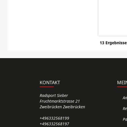
13 Ergebnisse
KONTAKT
MEI
Radsport Sieber
A
Fruchtmarktstrasse 21
Zweibrücken Zweibrücken
Re
+496332568199
Pa
+496332568197