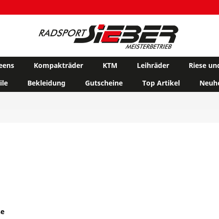
eens
Kompakträder
KTM
Leihräder
Riese un
ile
Bekleidung
Gutscheine
Top Artikel
Neuhe
se