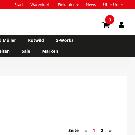
Start
Warenkorb
Einkaufen
News
Über Uns
0
d Müller
Rotwild
S-Works
iten
Sale
Marken
Seite
«
1
2
»