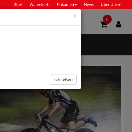
Start
Warenkorb
Einkaufen
News
Über Uns
×
0
d Müller
Rotwild
S-Works
iten
Sale
Marken
schließen