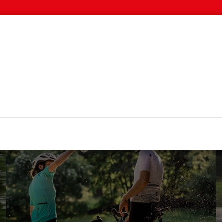
eens
Kompakträder
KTM
Leihräder
Riese un
ile
Bekleidung
Gutscheine
Top Artikel
Neuhe