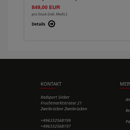
849,00 EUR
pro Stück (inkl. MwSt.)
Details
KONTAKT
MEI
Radsport Sieber
A
Fruchtmarktstrasse 21
Zweibrücken Zweibrücken
Re
+496332568199
Pa
+496332568197