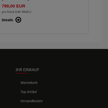
799,00 EUR
799,
pro Stück (inkl. MwSt.)
pro Stüc
Details
Detail
IHR EINKAUF
Warenkorb
Top Artikel
Versandkosten