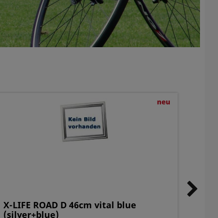
X-LIFE ROAD D 46cm vital blue
X-LI
(silver+blue)
(silv