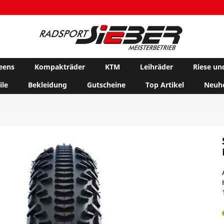
eens
Kompakträder
KTM
Leihräder
Riese un
ile
Bekleidung
Gutscheine
Top Artikel
Neuhe