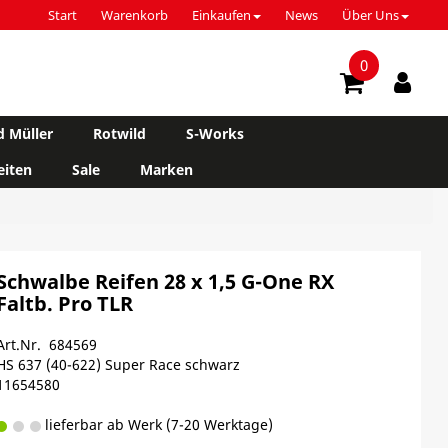
Start
Warenkorb
Einkaufen
News
Über Uns
0
d Müller
Rotwild
S-Works
iten
Sale
Marken
Schwalbe Reifen 28 x 1,5 G-One RX
Faltb. Pro TLR
Art.Nr. 684569
HS 637 (40-622) Super Race schwarz
11654580
lieferbar ab Werk (7-20 Werktage)