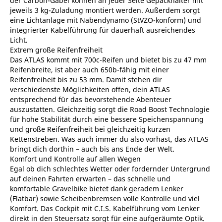
der Carbon-Gabel können an jeder Seite Gepäckhalter mit
jeweils 3 kg-Zuladung montiert werden. Außerdem sorgt
eine Lichtanlage mit Nabendynamo (StVZO-konform) und
integrierter Kabelführung für dauerhaft ausreichendes
Licht.
Extrem große Reifenfreiheit
Das ATLAS kommt mit 700c-Reifen und bietet bis zu 47 mm
Reifenbreite, ist aber auch 650b-fähig mit einer
Reifenfreiheit bis zu 53 mm. Damit stehen dir
verschiedenste Möglichkeiten offen, dein ATLAS
entsprechend für das bevorstehende Abenteuer
auszustatten. Gleichzeitig sorgt die Road Boost Technologie
für hohe Stabilität durch eine bessere Speichenspannung
und große Reifenfreiheit bei gleichzeitig kurzen
Kettenstreben. Was auch immer du also vorhast, das ATLAS
bringt dich dorthin – auch bis ans Ende der Welt.
Komfort und Kontrolle auf allen Wegen
Egal ob dich schlechtes Wetter oder fordernder Untergrund
auf deinen Fahrten erwarten – das schnelle und
komfortable Gravelbike bietet dank geradem Lenker
(Flatbar) sowie Scheibenbremsen volle Kontrolle und viel
Komfort. Das Cockpit mit C.I.S. Kabelführung vom Lenker
direkt in den Steuersatz sorgt für eine aufgeräumte Optik.