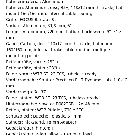
Rahmenmaterial: Aluminium
Rahmen: Aluminium, disc, BSA, 148x12 mm thru axle, flat
mount 160/160 mm, internal cable routing
Griffe: FOCUS Bartape SL
Vorbau: Aluminium, 31,8 mm, 6°
Lenger: Aluminium, 720 mm, flatbar, backsweep: 9°, 31.8
mm
Gabel: Carbon, disc, 110x12 mm thru axle, flat mount
160/160 mm, internal brake cable routing, multiple
mounting points
Reifengröße, vorne: 28"in
Reifengröße, hinten: 28"in
Felge, vorne: WTB ST i23 TCS, tubeless ready
Vorderradnabe: Shutter Precision PL-7 Dynamo Hub, 110x12
mm
Vorderradgröße: 37
Felge, hinten: WTB ST i23 TCS, tubeless ready
Hinterradnabe: Novatec D982TSB, 12x148 mm
Reifen, hinten: WTB Riddler, 700 x 37C
Schutzblech: Buechel, plastic, 51 mm
Ständer: Kickstand, 18mm Adapter
Gepäckträger, hinten: 1
Gepäckträger: 2-leg, alloy, 20 kg max. load