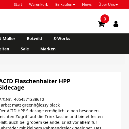
Start
Warenkorb
Einkaufen
News
Über Uns
0
d Müller
Rotwild
S-Works
iten
Sale
Marken
ACID Flaschenhalter HPP
Sidecage
Art.Nr. 4054571238610
Farbe: matt green´n´glossy black
Der ACID HPP Sidecage ermöglicht einen besonders
leichten Zugriff auf die Trinkflasche und bietet festen
Halt, auch bei grobem Gelände. Er ist vor allem für
Fahrräder mit kleinem Rahmendreieck geeignet. Das