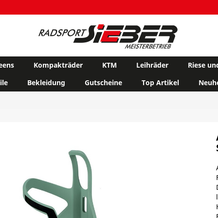
eens
Kompakträder
KTM
Leihräder
Riese un
ile
Bekleidung
Gutscheine
Top Artikel
Neuhe