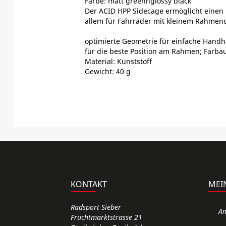
Farbe: matt green´n´glossy black
Der ACID HPP Sidecage ermöglicht einen be
allem für Fahrräder mit kleinem Rahmend
optimierte Geometrie für einfache Handh
für die beste Position am Rahmen; Farba
Material: Kunststoff
Gewicht: 40 g
KONTAKT
MEI
Radsport Sieber
A
Fruchtmarktstrasse 21