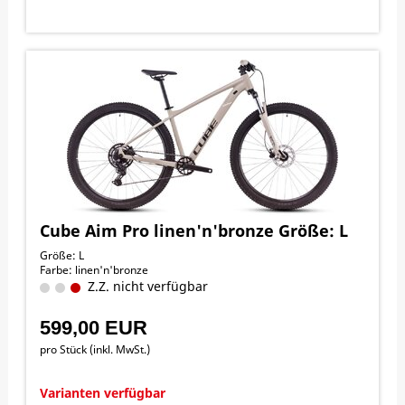
Cube Aim Pro linen'n'bronze Größe: L
Größe: L
Farbe: linen'n'bronze
Z.Z. nicht verfügbar
599,00 EUR
pro Stück (inkl. MwSt.)
Varianten verfügbar