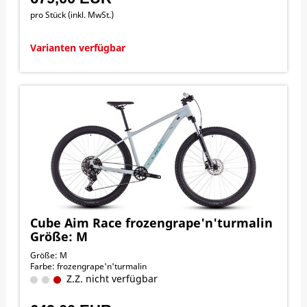
pro Stück (inkl. MwSt.)
Varianten verfügbar
Cube Aim Race frozengrape'n'turmalin
Größe: M
Größe: M
Farbe: frozengrape'n'turmalin
Z.Z. nicht verfügbar