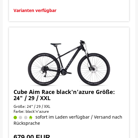
Varianten verfügbar
Cube Aim Race black'n'azure Größe:
24" / 29 / XXL
Größe: 24" / 29 / XXL
Farbe: black'n'azure
sofort im Laden verfügbar / Versand nach
Rücksprache
679,00 EUR