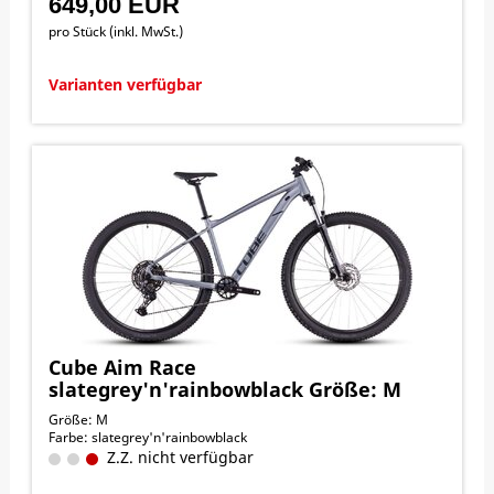
649,00 EUR
pro Stück (inkl. MwSt.)
Varianten verfügbar
Cube Aim Race
slategrey'n'rainbowblack Größe: M
Größe: M
Farbe: slategrey'n'rainbowblack
Z.Z. nicht verfügbar