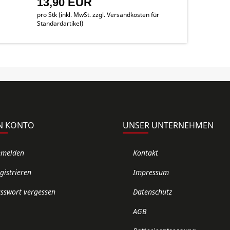
13,90 EUR
pro Stk (inkl. MwSt. zzgl.
Versandkosten für
Standardartikel
)
N KONTO
UNSER UNTERNEHMEN
nmelden
Kontakt
gistrieren
Impressum
sswort vergessen
Datenschutz
AGB