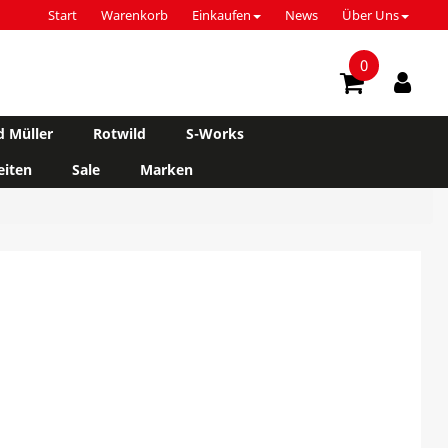
Start
Warenkorb
Einkaufen
News
Über Uns
0
d Müller
Rotwild
S-Works
iten
Sale
Marken