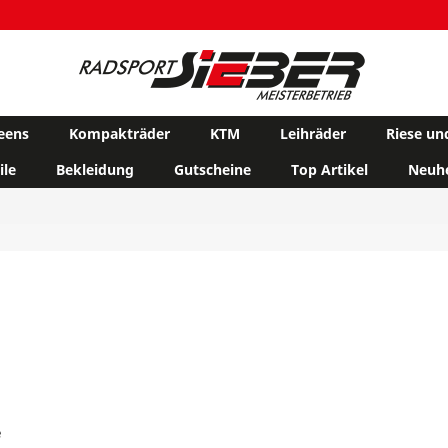
eens
Kompakträder
KTM
Leihräder
Riese un
ile
Bekleidung
Gutscheine
Top Artikel
Neuhe
e