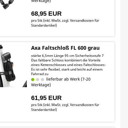
Werktage)
68,95 EUR
pro Stk (inkl. MwSt. zzgl.
Versandkosten für
Standardartikel
)
Axa Faltschloß FL 600 grau
stärke 6,5mm Länge 95 cm Sicherheitsstufe 7
Das faltbare Schloss kombiniert die Vorteile
eines Kettenschlosses und eines Faltschlosses:
Es ist sehr flexibel, stark und leicht auf einem
Fahrrad zu
transportieren.Bügel + gehäuse aus
lieferbar ab Werk (7-20
gehärtetem Stahl
Werktage)
61,95 EUR
pro Stk (inkl. MwSt. zzgl.
Versandkosten für
Standardartikel
)