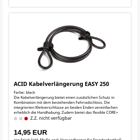
ACID Kabelverlängerung EASY 250
Farbe: black
Die Kabelverlängerung bietet einen zusätzlichen Schutz in
Kombination mit dem bestehenden Fahrradschloss. Die
integrierten Klettverschlüsse an beiden Enden vereinfachen
erheblich die Handhabung. Zudem bietet das flexible CORE+
Stahlkabel mehr Sicherheit als die herkömmliche Variante. Der
Z.Z. nicht verfügbar
optimale Schutz um weiter Fahrräder, Anbauteile oder Zubehör
zu sichern.
14,95 EUR
pro Stück (inkl. MwSt. zzgl.
Versandkosten für Standardartikel
)