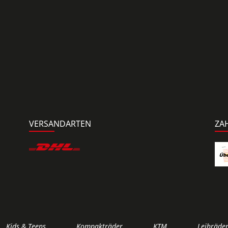
VERSANDARTEN
ZA
Kids & Teens
Kompakträder
KTM
Leihräde