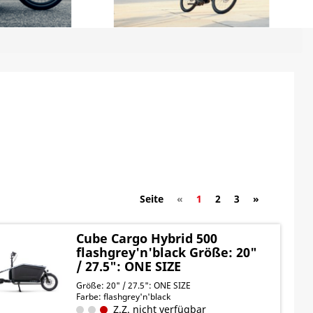
Seite
«
1
2
3
»
Cube Cargo Hybrid 500
flashgrey'n'black Größe: 20"
/ 27.5": ONE SIZE
Größe: 20" / 27.5": ONE SIZE
Farbe: flashgrey'n'black
Z.Z. nicht verfügbar