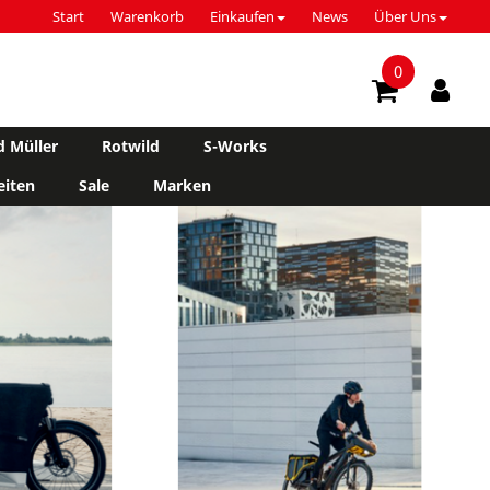
Start
Warenkorb
Einkaufen
News
Über Uns
0
d Müller
Rotwild
S-Works
iten
Sale
Marken