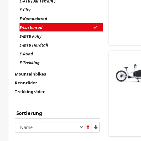
E-ATB ( All Terrain )
E-City
E-Kompaktrad
E-Lastenrad
E-MTB Fully
E-MTB Hardtail
E-Road
E-Trekking
Mountainbikes
Rennräder
Trekkingräder
Sortierung