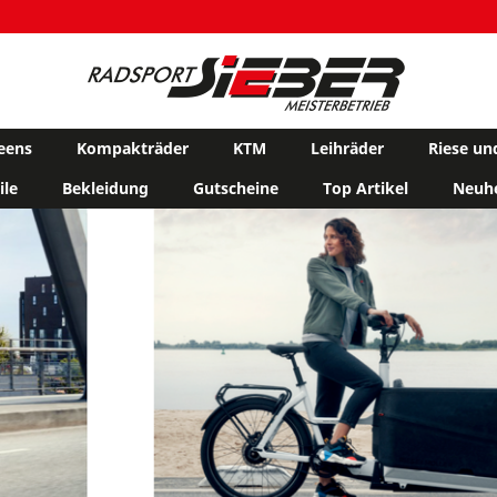
eens
Kompakträder
KTM
Leihräder
Riese un
ile
Bekleidung
Gutscheine
Top Artikel
Neuhe