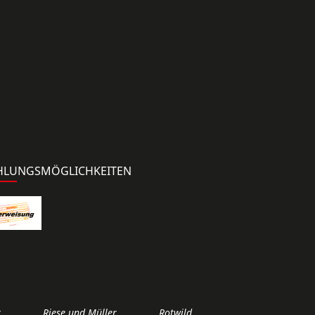
HLUNGSMÖGLICHKEITEN
r
Riese und Müller
Rotwild