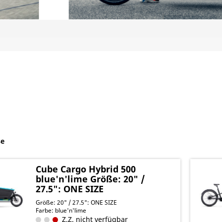
se
Cube Cargo Hybrid 500
blue'n'lime Größe: 20" /
27.5": ONE SIZE
Größe: 20" / 27.5": ONE SIZE
Farbe: blue'n'lime
Z.Z. nicht verfügbar