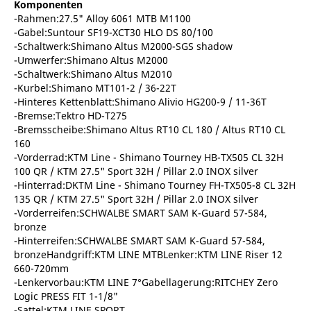
Komponenten
-Rahmen:27.5" Alloy 6061 MTB M1100
-Gabel:Suntour SF19-XCT30 HLO DS 80/100
-Schaltwerk:Shimano Altus M2000-SGS shadow
-Umwerfer:Shimano Altus M2000
-Schaltwerk:Shimano Altus M2010
-Kurbel:Shimano MT101-2 / 36-22T
-Hinteres Kettenblatt:Shimano Alivio HG200-9 / 11-36T
-Bremse:Tektro HD-T275
-Bremsscheibe:Shimano Altus RT10 CL 180 / Altus RT10 CL
160
-Vorderrad:KTM Line - Shimano Tourney HB-TX505 CL 32H
100 QR / KTM 27.5" Sport 32H / Pillar 2.0 INOX silver
-Hinterrad:DKTM Line - Shimano Tourney FH-TX505-8 CL 32H
135 QR / KTM 27.5" Sport 32H / Pillar 2.0 INOX silver
-Vorderreifen:SCHWALBE SMART SAM K-Guard 57-584,
bronze
-Hinterreifen:SCHWALBE SMART SAM K-Guard 57-584,
bronzeHandgriff:KTM LINE MTBLenker:KTM LINE Riser 12
660-720mm
-Lenkervorbau:KTM LINE 7°Gabellagerung:RITCHEY Zero
Logic PRESS FIT 1-1/8"
-Sattel:KTM LINE SPORT